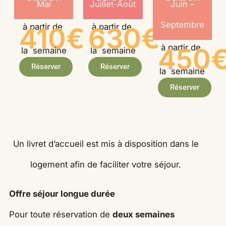
Mai
Juillet-Août
Juin –
Septembre
à partir de
à partir de
410€
630€
à partir de
450
la semaine
la semaine
Réserver
Réserver
la semaine
Réserver
Un livret d’accueil est mis à disposition dans le
logement afin de faciliter votre séjour.
Offre séjour longue durée
Pour toute réservation de
deux semaines