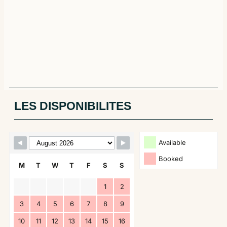
LES DISPONIBILITES
Skip Booking Form
Available
Booked
M
T
W
T
F
S
S
1
2
3
4
5
6
7
8
9
10
11
12
13
14
15
16